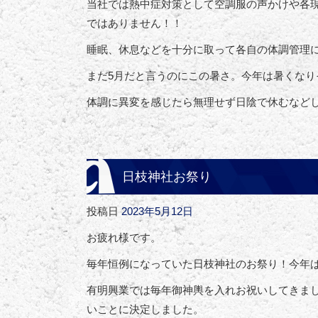
当社では熱中症対策として空調服の声かけや各
ではありません！！
睡眠、休息などを十分に取って各自の体調管理
まだ5月だと言うのにこの暑さ。今年は暑くなりそ
体調に異変を感じたら無理せず日陰で休むなど
日枝神社お祭り
投稿日
2023年5月12日
お疲れ様です。
毎年恒例になっていた日枝神社のお祭り！今年
有明興業では毎年御神輿を入れお祝いしてきま
いことに決定しました。