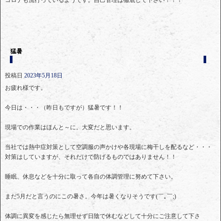
猛暑
投稿日
2023年5月18日
お疲れ様です。
今日は・・・（昨日もですが）猛暑です！！
現場での作業はほんと～に。大変だと思います。
当社では熱中症対策として空調服の声かけや各現場に梅干しを配るなど・・・
対策はしていますが、それだけで防げるものではありません！！
睡眠、休息などを十分に取って各自の体調管理に努めて下さい。
まだ5月だと言うのにこの暑さ。今年は暑くなりそうです(￣｡￣;)
体調に異変を感じたら無理せず日陰で休むなどして十分にご注意して下さ