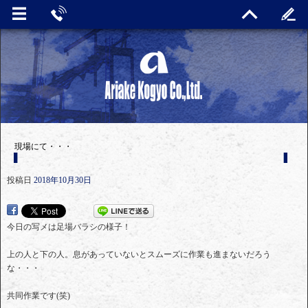
現場にて・・・
投稿日
2018年10月30日
今日の写メは足場バラシの様子！
上の人と下の人。息があっていないとスムーズに作業も進まないだろう
な・・・
共同作業です(笑)